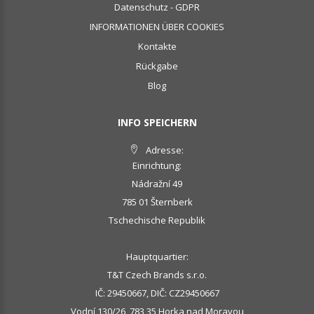
Datenschutz - GDPR
INFORMATIONEN ÜBER COOKIES
Kontakte
Rückgabe
Blog
INFO SPEICHERN
Adresse:
Einrichtung:
Nádražní 49
785 01 Šternberk
Tschechische Republik
Hauptquartier:
T&T Czech Brands s.r.o.
IČ: 29450667, DIČ: CZ29450667
Vodní 130/26, 783 35 Horka nad Moravou