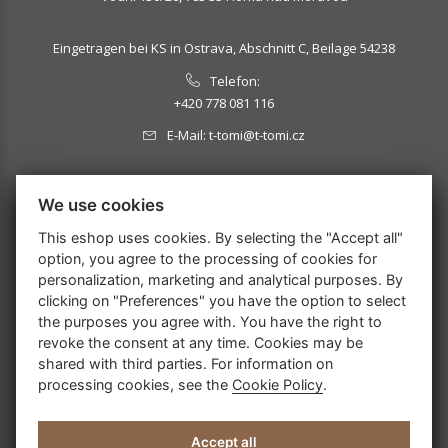
Eingetragen bei KS in Ostrava, Abschnitt C, Beilage 54238
Telefon:
+420 778 081 116
E-Mail:
t-tomi@t-tomi.cz
MELDEN SIE SICH FÜR UNSEREN NEWSLETTER AN:
We use cookies
This eshop uses cookies. By selecting the "Accept all"
option, you agree to the processing of cookies for
personalization, marketing and analytical purposes. By
OK
clicking on "Preferences" you have the option to select
the purposes you agree with. You have the right to
revoke the consent at any time. Cookies may be
shared with third parties. For information on
processing cookies, see the
Cookie Policy
.
Accept all