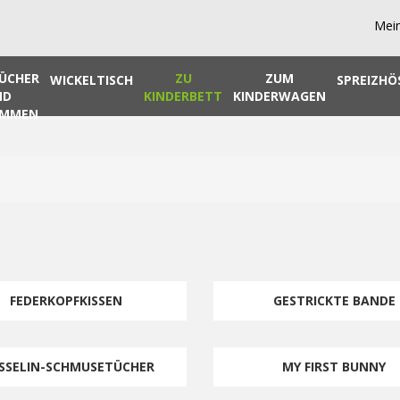
Mei
ÜCHER
ZU
ZUM
WICKELTISCH
SPREIZHÖ
ND
KINDERBETT
KINDERWAGEN
IMMEN
FEDERKOPFKISSEN
GESTRICKTE BANDE
SSELIN-SCHMUSETÜCHER
MY FIRST BUNNY