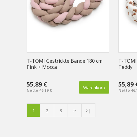
T-TOMI Gestrickte Bande 180 cm
T-TOMI 
Pink + Mocca
Teddy
55,89 €
55,89 
Warenkorb
Netto 46,19 €
Netto 46,
1
2
3
>
>|