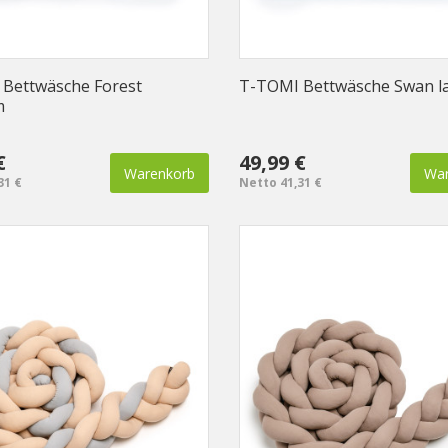
Bettwäsche Forest
T-TOMI Bettwäsche Swan l
m
€
49,99 €
Warenkorb
War
31 €
Netto 41,31 €