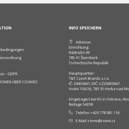
ATION
INFO SPEICHERN
Adresse:
Einrichtung:
sbedingungen
Nádražní 49
ionsordnung
785 01 Šternberk
Tschechische Republik
Hauptquartier:
tz - GDPR
T&T Czech Brands s.r.o.
IONEN ÜBER COOKIES
IČ: 29450667, DIČ: CZ29450667
Vodní 130/26, 783 35 Horka nad M
Eingetragen bei KS in Ostrava, Absc
Beilage 54238
Telefon:
+420 778 081 116
E-Mail:
t-tomi@t-tomi.cz