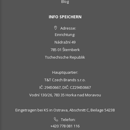
Blog
INFO SPEICHERN
Adresse:
Einrichtung:
Nádražní 49
785 01 Šternberk
Tschechische Republik
Hauptquartier:
T&T Czech Brands s.r.o.
IČ: 29450667, DIČ: CZ29450667
Vodní 130/26, 783 35 Horka nad Moravou
Eingetragen bei KS in Ostrava, Abschnitt C, Beilage 54238
Telefon:
+420 778 081 116