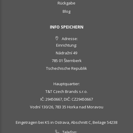
Rückgabe
Blog
INFO SPEICHERN
Adresse:
Einrichtung:
Nádražní 49
785 01 Šternberk
Tschechische Republik
Hauptquartier:
T&T Czech Brands s.r.o.
IČ: 29450667, DIČ: CZ29450667
Vodní 130/26, 783 35 Horka nad Moravou
Eingetragen bei KS in Ostrava, Abschnitt C, Beilage 54238
Telefon: