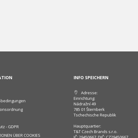
ATION
INFO SPEICHERN
Adresse:
Einrichtung:
sbedingungen
Nádražní 49
ionsordnung
785 01 Šternberk
Tschechische Republik
Hauptquartier:
tz - GDPR
T&T Czech Brands s.r.o.
IONEN ÜBER COOKIES
IČ: 29450667, DIČ: CZ29450667