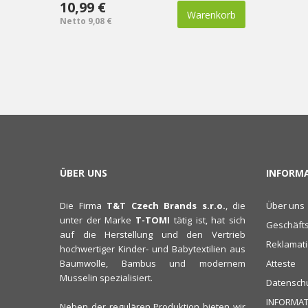
10,99 €
Warenkorb
Netto 9,08 €
ÜBER UNS
INFORM
Die Firma
T&T Czech Brands s.r.o.
, die
Über uns
unter der Marke
T-TOMI
tätig ist, hat sich
Geschäft
auf die Herstellung und den Vertrieb
Reklamat
hochwertiger Kinder- und Babytextilien aus
Baumwolle, Bambus und modernem
Atteste
Musselin spezialisiert.
Datenschu
INFORMAT
Neben der regulären Produktion bieten wir