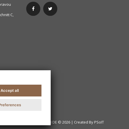
oravou
hnitt C,
Accept all
Preferences
T-TOMI DE © 2026 | Created By
PSoIT