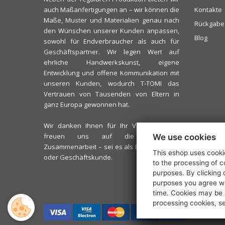
auch Maßanfertigungen an – wir können die
Kontakte
Maße, Muster und Materialien genau nach
Rückgabe
den Wünschen unserer Kunden anpassen,
Blog
sowohl für Endverbraucher als auch für
Geschäftspartner. Wir legen Wert auf
ehrliche Handwerkskunst, eigene
Entwicklung und offene Kommunikation mit
unseren Kunden, wodurch T-TOMI das
Vertrauen von Tausenden von Eltern in
ganz Europa gewonnen hat.
Wir danken Ihnen für Ihr Vertrauen und
freuen uns auf die zukünftige
We use cookies
Zusammenarbeit – sei es als Eltern, Partner
This eshop uses cookie
oder Geschäftskunde.
to the processing of c
purposes. By clicking 
purposes you agree wi
time. Cookies may be s
processing cookies, s