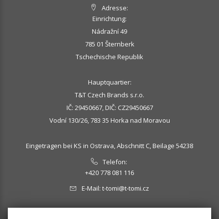
Adresse:
Einrichtung:
Nádražní 49
785 01 Šternberk
Tschechische Republik
Hauptquartier:
T&T Czech Brands s.r.o.
IČ: 29450667, DIČ: CZ29450667
Vodní 130/26, 783 35 Horka nad Moravou
Eingetragen bei KS in Ostrava, Abschnitt C, Beilage 54238
Telefon:
+420 778 081 116
E-Mail:
t-tomi@t-tomi.cz
MELDEN SIE SICH FÜR UNSEREN NEWSLETTER AN: